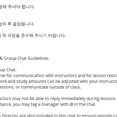
청해 주셔야 합니다.
협의 후 결정됩니다.
 위 규정을 준수해 주시기 바랍니다.
y & Group Chat Guidelines
up Chat.
nnel for communication with instructors and for lesson resc
 and study amounts can be adjusted with your instructor
stions, or communicate outside of class.
ctors may not be able to reply immediately during lessons. 
istance, you may tag a manager with @ in the chat.
e Director are also included in this chat to ensure smooth