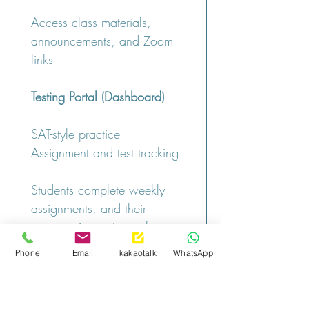
Access class materials, 
announcements, and Zoom 
links
Testing Portal (Dashboard)
SAT-style practice
Assignment and test tracking
Students complete weekly 
assignments, and their 
progress is continuously 
monitored.
Phone
Email
kakaotalk
WhatsApp
All Info will be given to 
student to separately