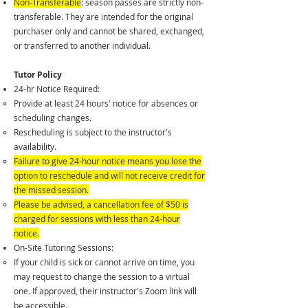
Non-Transferable
: season passes are strictly non-
transferable. They are intended for the original
purchaser only and cannot be shared, exchanged,
or transferred to another individual.
Tutor Policy
24-hr Notice Required:
Provide at least 24 hours' notice for absences or
scheduling changes.​
Rescheduling is subject to the instructor's
availability.
Failure to give 24-hour notice means you lose the
option to reschedule and will not receive credit for
the missed session.
Please be advised, a cancellation fee of $50 is
charged for sessions with less than 24-hour
notice.
On-Site Tutoring Sessions:
If your child is sick or cannot arrive on time, you
may request to change the session to a virtual
one. If approved, their instructor's Zoom link will
be accessible.​